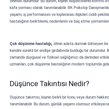
zihinsel durumdur. Bu durum, kişinin düşüncelerini kontrol 
kafa yorması olarak tanımlanabilir. BK Psikoloji Danışmanl
yaşamı, iş performansını ve kişilerarası ilişkileri ciddi şe
hastalığının belirtilerini, nedenlerini ve baş etme yöntemle
Çok düşünme hastalığı,
zihnin adeta durmak bilmeyen bir ç
kendini sürekli bir endişe girdabında bulduğu bir durumdur.
zamanda duygusal ve fiziksel sağlığımızı da derinden etkile
uzmanları, çok düşünme hastalığının modern toplumda gidere
Düşünce Takıntısı Nedir?
Düşünce takıntısı, kişinin belirli bir konu veya durum hakkı
tanımlanabilir. Bu durum, günlük yaşamı olumsuz etkileyecek