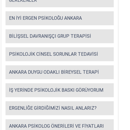
GEREKENLER
EN İYI ERGEN PSIKOLOĞU ANKARA
BILIŞSEL DAVRANIŞÇI GRUP TERAPISI
PSIKOLOJIK CINSEL SORUNLAR TEDAVISI
ANKARA DUYGU ODAKLI BIREYSEL TERAPI
İŞ YERINDE PSIKOLOJIK BASKI GÖRÜYORUM
ERGENLIĞE GIRDIĞIMIZI NASIL ANLARIZ?
ANKARA PSIKOLOG ÖNERILERI VE FIYATLARI