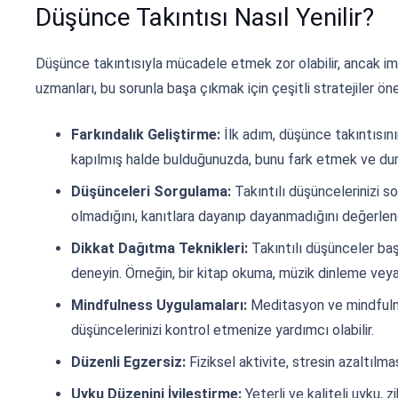
Düşünce Takıntısı Nasıl Yenilir?
Düşünce takıntısıyla mücadele etmek zor olabilir, ancak im
uzmanları, bu sorunla başa çıkmak için çeşitli stratejiler öne
Farkındalık Geliştirme:
İlk adım, düşünce takıntısını
kapılmış halde bulduğunuzda, bunu fark etmek ve duru
Düşünceleri Sorgulama:
Takıntılı düşüncelerinizi s
olmadığını, kanıtlara dayanıp dayanmadığını değerlend
Dikkat Dağıtma Teknikleri:
Takıntılı düşünceler baş
deneyin. Örneğin, bir kitap okuma, müzik dinleme vey
Mindfulness Uygulamaları:
Meditasyon ve mindfulne
düşüncelerinizi kontrol etmenize yardımcı olabilir.
Düzenli Egzersiz:
Fiziksel aktivite, stresin azaltılmas
Uyku Düzenini İyileştirme:
Yeterli ve kaliteli uyku, z