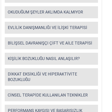
OKUDUĞUM ŞEYLER AKLIMDA KALMIYOR
EVLILIK DANIŞMANLIĞI VE İLIŞKI TERAPISI
BILIŞSEL DAVRANIŞÇI ÇIFT VE AILE TERAPISI
KIŞILIK BOZUKLUĞU NASIL ANLAŞILIR?
DIKKAT EKSIKLIĞI VE HIPERAKTIVITE
BOZUKLUĞU
CINSEL TERAPIDE KULLANILAN TEKNIKLER
PERFORMANS KAYGISI VE BAŞARISIZLIK