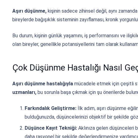
Aşırı düşünme,
kişinin sadece zihinsel değil, aynı zamanda f
bireylerde bağışıklık sisteminin zayıflaması, kronik yorgunluk 
Bu durum, kişinin günlük yaşamını, iş performansını ve ilişki
olan bireyler, genellikle potansiyellerini tam olarak kullana
Çok Düşünme Hastalığı Nasıl Ge
Aşırı düşünme hastalığıyla
mücadele etmek için çeşitli s
uzmanları,
bu sorunla başa çıkmak için şu önerilerde bulun
Farkındalık Geliştirme:
İlk adım, aşırı düşünme eğili
bulduğunuzda, düşüncelerinizi objektif bir şekilde gö
Düşünce Kayıt Tekniği:
Aklınıza gelen düşünceleri b
daha rasyonel bir şekilde değerlendirmenize yardımcı o