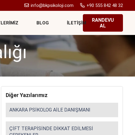
info@bkpsikoloji.com
+90 555 842 48 32
RANDEVU
LERIMIZ
BLOG
İLETIŞIM
AL
ığı
Diğer Yazılarımız
ANKARA PSIKOLOG AILE DANIŞMANI
ÇIFT TERAPISINDE DIKKAT EDILMESI