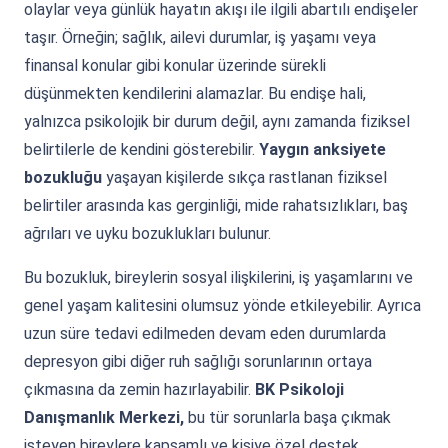
olaylar veya günlük hayatın akışı ile ilgili abartılı endişeler
taşır. Örneğin; sağlık, ailevi durumlar, iş yaşamı veya
finansal konular gibi konular üzerinde sürekli
düşünmekten kendilerini alamazlar. Bu endişe hali,
yalnızca psikolojik bir durum değil, aynı zamanda fiziksel
belirtilerle de kendini gösterebilir.
Yaygın anksiyete
bozukluğu
yaşayan kişilerde sıkça rastlanan fiziksel
belirtiler arasında kas gerginliği, mide rahatsızlıkları, baş
ağrıları ve uyku bozuklukları bulunur.
Bu bozukluk, bireylerin sosyal ilişkilerini, iş yaşamlarını ve
genel yaşam kalitesini olumsuz yönde etkileyebilir. Ayrıca
uzun süre tedavi edilmeden devam eden durumlarda
depresyon gibi diğer ruh sağlığı sorunlarının ortaya
çıkmasına da zemin hazırlayabilir.
BK Psikoloji
Danışmanlık Merkezi,
bu tür sorunlarla başa çıkmak
isteyen bireylere kapsamlı ve kişiye özel destek