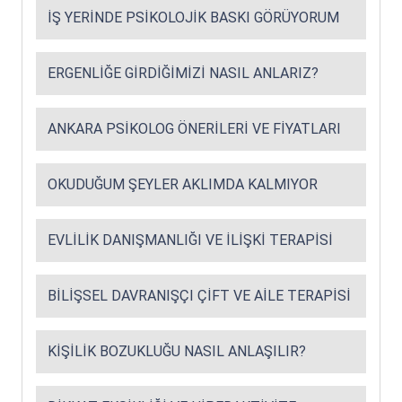
İŞ YERINDE PSIKOLOJIK BASKI GÖRÜYORUM
ERGENLIĞE GIRDIĞIMIZI NASIL ANLARIZ?
ANKARA PSIKOLOG ÖNERILERI VE FIYATLARI
OKUDUĞUM ŞEYLER AKLIMDA KALMIYOR
EVLILIK DANIŞMANLIĞI VE İLIŞKI TERAPISI
BILIŞSEL DAVRANIŞÇI ÇIFT VE AILE TERAPISI
KIŞILIK BOZUKLUĞU NASIL ANLAŞILIR?