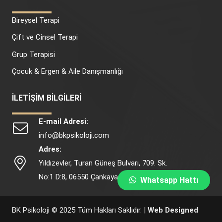
Bireysel Terapi
Çift ve Cinsel Terapi
Grup Terapisi
Çocuk & Ergen & Aile Danışmanlığı
İLETİŞİM BİLGİLERİ
E-mail Adresi:
info@bkpsikoloji.com
Adres:
Yıldızevler, Turan Güneş Bulvarı, 709. Sk.
No:1 D:8, 06550 Çankaya/Ankara
Whatsapp Hattı
BK Psikoloji © 2025 Tüm Hakları Saklıdır. |
Web Designed