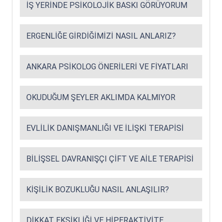
İŞ YERINDE PSIKOLOJIK BASKI GÖRÜYORUM
ERGENLIĞE GIRDIĞIMIZI NASIL ANLARIZ?
ANKARA PSIKOLOG ÖNERILERI VE FIYATLARI
OKUDUĞUM ŞEYLER AKLIMDA KALMIYOR
EVLILIK DANIŞMANLIĞI VE İLIŞKI TERAPISI
BILIŞSEL DAVRANIŞÇI ÇIFT VE AILE TERAPISI
KIŞILIK BOZUKLUĞU NASIL ANLAŞILIR?
DIKKAT EKSIKLIĞI VE HIPERAKTIVITE