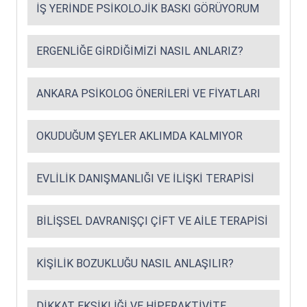
İŞ YERINDE PSIKOLOJIK BASKI GÖRÜYORUM
ERGENLIĞE GIRDIĞIMIZI NASIL ANLARIZ?
ANKARA PSIKOLOG ÖNERILERI VE FIYATLARI
OKUDUĞUM ŞEYLER AKLIMDA KALMIYOR
EVLILIK DANIŞMANLIĞI VE İLIŞKI TERAPISI
BILIŞSEL DAVRANIŞÇI ÇIFT VE AILE TERAPISI
KIŞILIK BOZUKLUĞU NASIL ANLAŞILIR?
DIKKAT EKSIKLIĞI VE HIPERAKTIVITE