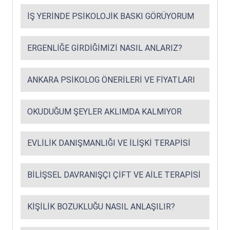
İŞ YERINDE PSIKOLOJIK BASKI GÖRÜYORUM
ERGENLIĞE GIRDIĞIMIZI NASIL ANLARIZ?
ANKARA PSIKOLOG ÖNERILERI VE FIYATLARI
OKUDUĞUM ŞEYLER AKLIMDA KALMIYOR
EVLILIK DANIŞMANLIĞI VE İLIŞKI TERAPISI
BILIŞSEL DAVRANIŞÇI ÇIFT VE AILE TERAPISI
KIŞILIK BOZUKLUĞU NASIL ANLAŞILIR?